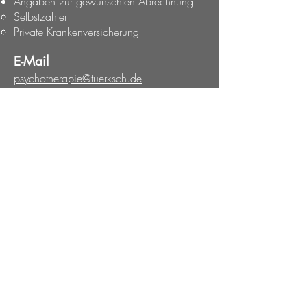
Angaben zur gewünschten Abrechnung:
Selbstzahler
Private Krankenversicherung
E-Mail
psychotherapie@tuerksch.de
Telefon
+49 30 43971217
Kontaktformular