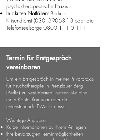
psychotherapeutische Praxis
In akuten Notfällen:
Berliner
Krisendienst
(030) 39063-10
oder die
Telefonseelsorge
0800 111 0 111
Termin für Erstgespräch
vereinbaren
Um ein Erstgespräch in meiner Privatpraxis
für Psychotherapie in Prenzlauer Berg
(Berlin) zu vereinbaren, nutzen Sie bitte
mein Kontaktformular
oder die
untenstehende E-Mailadresse
Wichtige Angaben:​
Kurze Informationen zu Ihrem Anliegen
Ihre bevorzugten Terminmöglichkeiten