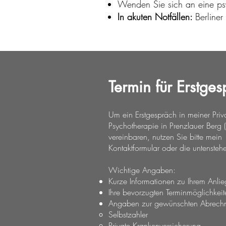
Wenden Sie sich an eine psy
In akuten Notfällen:
Berline
Termin für Erstge
Um ein Erstgespräch in meiner Priva
Psychotherapie in Prenzlauer Berg (
vereinbaren, nutzen Sie bitte
mein
Kontaktformular
oder die untensteh
Wichtige Angaben:​
Kurze Informationen zu Ihrem Anli
Ihre bevorzugten Terminmöglichkeit
Angaben zur gewünschten Abrech
Selbstzahler
Private Krankenversicherung