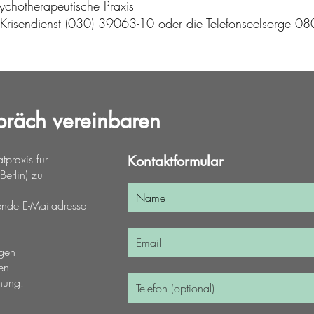
chotherapeutische Praxis
r Krisendienst (030) 39063-10 oder die Telefonseelsorge 
spräch vereinbaren
tpraxis für
Kontaktformular
Berlin) zu
ende E-Mailadresse
egen
en
nung: