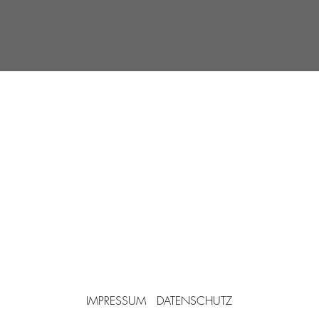
Anschrift
Ralf Türksch - Psychotherapie Berlin & Online
Raabestraße 1
10405 Berlin (Prenzlauer Berg)
IMPRESSUM
DATENSCHUTZ